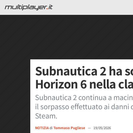
Subnautica 2 ha s
Horizon 6 nella cl
Subnautica 2 continua a macin
il sorpasso effettuato ai danni 
Steam.
NOTIZIA
di
Tommaso Pugliese
—
19/05/2026