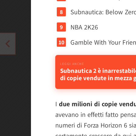
Subnautica: Below Zer
NBA 2K26
Gamble With Your Frie
Subnautica 2 è inarrestabile
di copie vendute in mezza 
I
due milioni di copie vend
avevano in effetti fatto pen
numeri di Forza Horizon 6 si
certamente crescere da qui ai