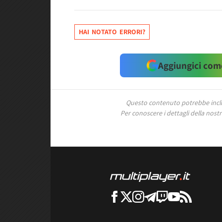
HAI NOTATO ERRORI?
Aggiungici come
Questo contenuto potrebbe includ
Per conoscere i dettagli della nostra