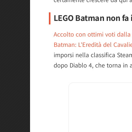
LEGO Batman non fa i
Accolto con ottimi voti dall
Batman: L'Eredità del Cavali
imporsi nella classifica Stea
dopo Diablo 4, che torna in a