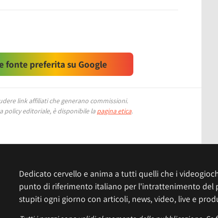
 fonte preferita su Google
ere link affiliati che generano commissioni.
 policy editoriale, è disponibile la
pagina etica
.
Dedicato cervello e anima a tutti quelli che i videogiochi
punto di riferimento italiano per l'intrattenimento del 
stupiti ogni giorno con articoli, news, video, live e prod