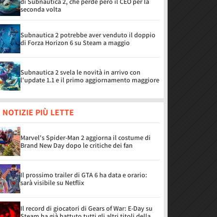
di Subnautica 2, che perde però il CEO per la
seconda volta
Subnautica 2 potrebbe aver venduto il doppio
di Forza Horizon 6 su Steam a maggio
Subnautica 2 svela le novità in arrivo con
l'update 1.1 e il primo aggiornamento maggiore
 NOTIZIE PIÙ LETTE
Marvel's Spider-Man 2 aggiorna il costume di
Brand New Day dopo le critiche dei fan
Il prossimo trailer di GTA 6 ha data e orario:
sarà visibile su Netflix
Il record di giocatori di Gears of War: E-Day su
Steam ha già battuto tutti gli altri titoli della