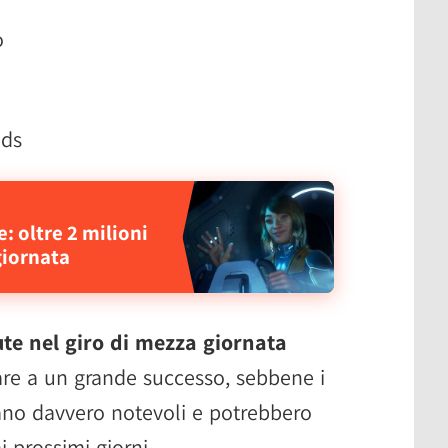
o
nds
: oltre 2 milioni
giornata
ute nel giro di mezza giornata
sare a un grande successo, sebbene i
ano davvero notevoli e potrebbero
 prossimi giorni.