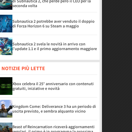
di Subnautica 2, che perde però il CEO per la
seconda volta
Subnautica 2 potrebbe aver venduto il doppio
di Forza Horizon 6 su Steam a maggio
Subnautica 2 svela le novità in arrivo con
l'update 1.1 e il primo aggiornamento maggiore
 NOTIZIE PIÙ LETTE
Xbox celebra il 25° anniversario con contenuti
gratuiti, iniziative e novità
Kingdom Come: Deliverance 3 ha un periodo di
uscita previsto, e sembra alquanto vicino
Beast of Reincarnation riceverà aggiornamenti
regolari, il primo è in programma la prossima