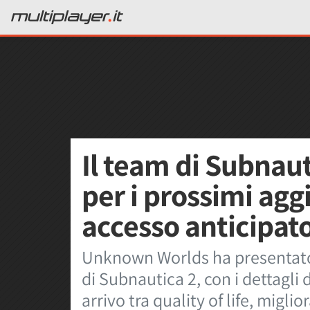
Il team di Subnauti
per i prossimi ag
accesso anticipat
Unknown Worlds ha presentato
di Subnautica 2, con i dettagli 
arrivo tra quality of life, migl