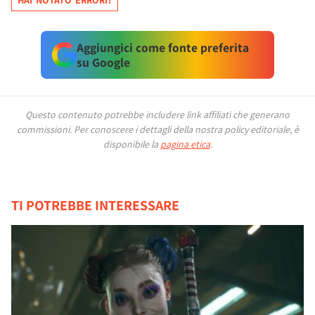
HAI NOTATO ERRORI?
Aggiungici come fonte preferita
su Google
Questo contenuto potrebbe includere link affiliati che generano
commissioni.
Per conoscere i dettagli della nostra policy editoriale, è
disponibile la
pagina etica
.
TI POTREBBE INTERESSARE