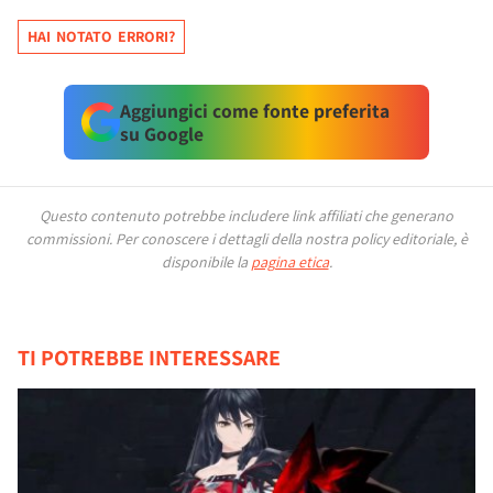
HAI NOTATO ERRORI?
Aggiungici come fonte preferita
su Google
Questo contenuto potrebbe includere link affiliati che generano
commissioni.
Per conoscere i dettagli della nostra policy editoriale, è
disponibile la
pagina etica
.
TI POTREBBE INTERESSARE