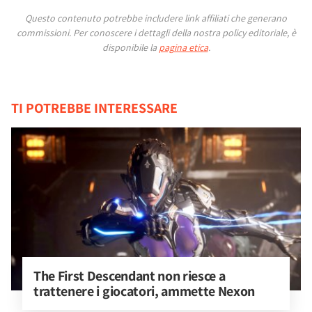
Questo contenuto potrebbe includere link affiliati che generano
commissioni.
Per conoscere i dettagli della nostra policy editoriale, è
disponibile la
pagina etica
.
TI POTREBBE INTERESSARE
The First Descendant non riesce a 
trattenere i giocatori, ammette Nexon