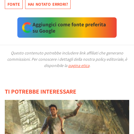
FONTE
HAI NOTATO ERRORI?
Aggiungici come fonte preferita
su Google
Questo contenuto potrebbe includere link affiliati che generano
commissioni.
Per conoscere i dettagli della nostra policy editoriale, è
disponibile la
pagina etica
.
TI POTREBBE INTERESSARE