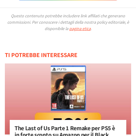
Questo contenuto potrebbe includere link affiliati che generano
commissioni.
Per conoscere i dettagli della nostra policy editoriale, è
disponibile la
pagina etica
.
TI POTREBBE INTERESSARE
The Last of Us Parte 1 Remake per PS5 è 
in forte sconto su Amazon per il Black 