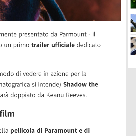
lmente presentato da Parmount - il
so un primo
trailer ufficiale
dedicato
odo di vedere in azione per la
matografica si intende)
Shadow the
 sarà doppiato da Keanu Reeves.
 film
ella
pellicola di Paramount e di