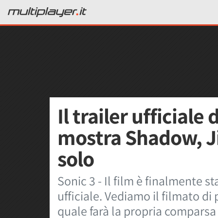
Il trailer ufficiale d
mostra Shadow, J
solo
Sonic 3 - Il film è finalmente s
ufficiale. Vediamo il filmato di
quale farà la propria compars