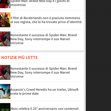
Spider-Man: Brand New Day e i giochi di
Insomniac
Il film di Borderlands non è piaciuto nemmeno
al suo regista, che lo ha trovato privo d'identità
Nonostante il successo di Spider-Man: Brand
New Day, Sony interrompe il suo Marvel
Universe
 NOTIZIE PIÙ LETTE
Nonostante il successo di Spider-Man: Brand
New Day, Sony interrompe il suo Marvel
Universe
Assassin's Creed Heredis ha un trailer, Ubisoft
svela le prime date
Xbox celebra il 25° anniversario con contenuti