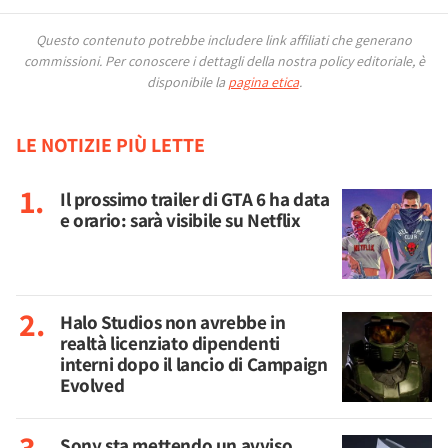
Questo contenuto potrebbe includere link affiliati che generano
commissioni.
Per conoscere i dettagli della nostra policy editoriale, è
disponibile la
pagina etica
.
LE NOTIZIE PIÙ LETTE
Il prossimo trailer di GTA 6 ha data
e orario: sarà visibile su Netflix
Halo Studios non avrebbe in
realtà licenziato dipendenti
interni dopo il lancio di Campaign
Evolved
Sony sta mettendo un avviso