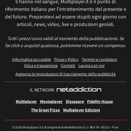
li hanno nel sangue, Multiplayer.it è il punto di
riferimento italiano per l'intrattenimento del presente e
del futuro. Preparatevi ad essere stupiti ogni giorno con
articoli, news, video, live e produzioni geniali.
Tutti i prezzi sono validi al momento della pubblicazione. Se
fai click o acquisti qualcosa, potremmo ricevere un compenso.
Informativa sui cookie
Privacy Policy
Termini e condizioni
Etica e trasparenza
Contatti
Lavora con noi
Aggiorna le impostazioni di tracciamento della pubblicità
IL NETWORK
Multiplayer
Movieplayer
Dissapore
Fidelity House
The Great Pizza
Multiplayer Edizioni
© 2026 Multiplayer.it è di proprietà di NetAddiction S.r.l. REA TR - 80133 - P.iva: