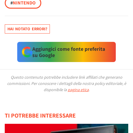
#
NINTENDO
HAI NOTATO ERRORI?
Aggiungici come fonte preferita
su Google
Questo contenuto potrebbe includere link affiliati che generano
commissioni.
Per conoscere i dettagli della nostra policy editoriale, è
disponibile la
pagina etica
.
TI POTREBBE INTERESSARE