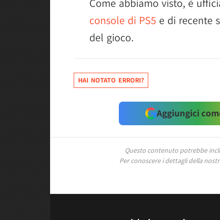
Come abbiamo visto, è uffi
console di PS5
e di recente s
del gioco.
HAI NOTATO ERRORI?
Aggiungici come
Questo contenuto potrebbe includ
Per conoscere i dettagli della nostra