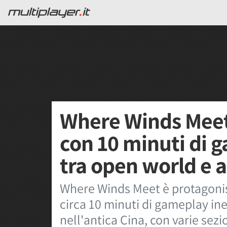
Where Winds Meet 
con 10 minuti di 
tra open world e a
Where Winds Meet è protagonis
circa 10 minuti di gameplay in
nell'antica Cina, con varie sezio