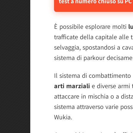
test a numero chiuso su PC
È possibile esplorare molti
l
trafficate della capitale alle
selvaggia, spostandosi a cava
sistema di parkour decisamen
Il sistema di combattimento o
arti marziali
e diverse armi t
attaccare in mischia o a dist
sistema attraverso varie possi
Wukia.