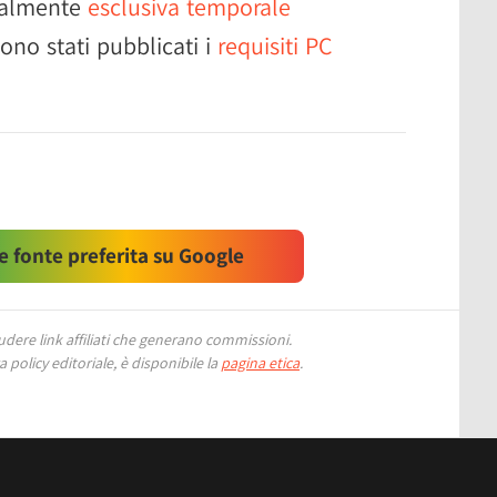
cialmente
esclusiva temporale
ono stati pubblicati i
requisiti PC
 fonte preferita su Google
ere link affiliati che generano commissioni.
 policy editoriale, è disponibile la
pagina etica
.