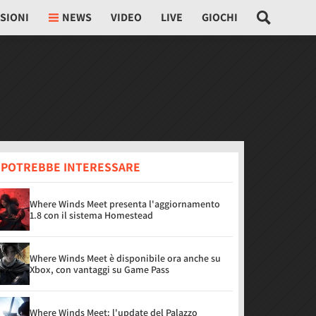
SIONI
NEWS
VIDEO
LIVE
GIOCHI
I POTREBBE INTERESSARE
Where Winds Meet presenta l'aggiornamento
1.8 con il sistema Homestead
Where Winds Meet è disponibile ora anche su
Xbox, con vantaggi su Game Pass
Where Winds Meet: l'update del Palazzo