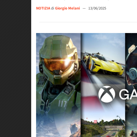
NOTIZIA
di
Giorgio Melani
—
13/06/2025