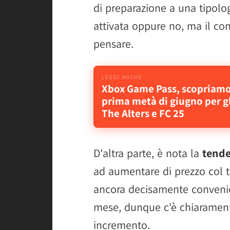
di preparazione a una tipolo
attivata oppure no, ma il c
pensare.
Xbox Game Pass, scopriamo 
prima metà di giugno per g
The Alters e FC 25
D'altra parte, è nota la
tende
ad aumentare di prezzo col 
ancora decisamente convenie
mese, dunque c'è chiarament
incremento.