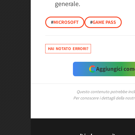
generale.
#
MICROSOFT
#
GAME PASS
HAI NOTATO ERRORI?
Aggiungici come
Questo contenuto potrebbe includ
Per conoscere i dettagli della nostra