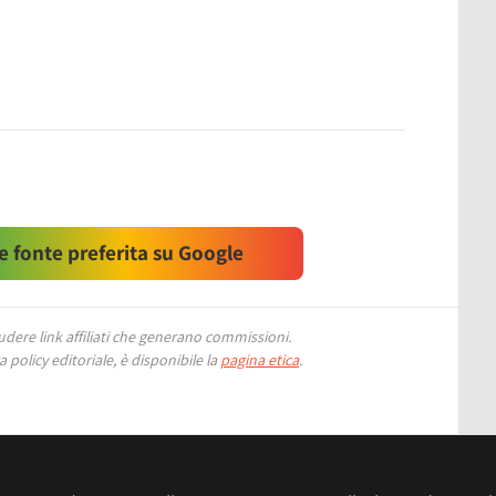
 fonte preferita su Google
ere link affiliati che generano commissioni.
 policy editoriale, è disponibile la
pagina etica
.