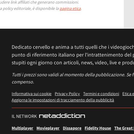
ere link affiliati che generano commissioni.
 policy editoriale, è disponibile la
pagina etica
.
Dedicato cervello e anima a tutti quelli che i videogiochi
punto di riferimento italiano per l'intrattenimento del 
stupiti ogni giorno con articoli, news, video, live e prod
Tutti i prezzi sono validi al momento della pubblicazione. Se 
compenso.
Informativa sui cookie
Privacy Policy
Termini e condizioni
Etica 
Aggiorna le impostazioni di tracciamento della pubblicità
IL NETWORK
Multiplayer
Movieplayer
Dissapore
Fidelity House
The Great