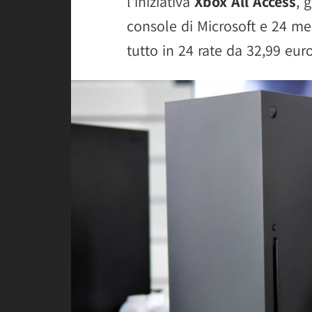
l'iniziativa
Xbox All Access
, 
console di Microsoft e 24 m
tutto in 24 rate da 32,99 eu