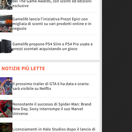
dei The Game Awards, con sconti ed edizioni
esclusive
Gamelife lancia l'iniziativa Prezzi Epici con
migliaia di sconti su vari prodotti online e in
negozio
Gamelife propone PS4 Slim e PS4 Pro usate a
prezzi scontati acquistando un gioco
 NOTIZIE PIÙ LETTE
Il prossimo trailer di GTA 6 ha data e orario:
sarà visibile su Netflix
Nonostante il successo di Spider-Man: Brand
New Day, Sony interrompe il suo Marvel
Universe
Licenziamenti in Halo Studios dopo il lancio di