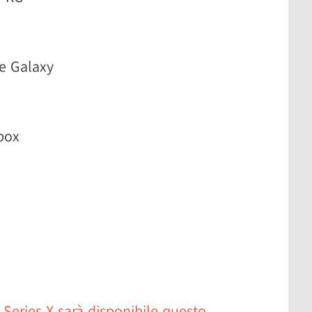
he Galaxy
box
 Series X sarà disponibile questo