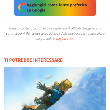
Aggiungici come fonte preferita
su Google
Questo contenuto potrebbe includere link affiliati che generano
commissioni.
Per conoscere i dettagli della nostra policy editoriale, è
disponibile la
pagina etica
.
TI POTREBBE INTERESSARE