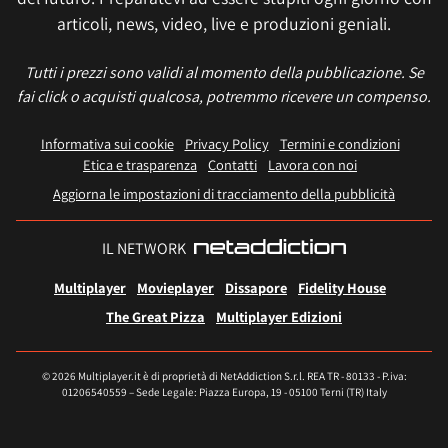
articoli, news, video, live e produzioni geniali.
Tutti i prezzi sono validi al momento della pubblicazione. Se
fai click o acquisti qualcosa, potremmo ricevere un compenso.
Informativa sui cookie
Privacy Policy
Termini e condizioni
Etica e trasparenza
Contatti
Lavora con noi
Aggiorna le impostazioni di tracciamento della pubblicità
IL NETWORK
Multiplayer
Movieplayer
Dissapore
Fidelity House
The Great Pizza
Multiplayer Edizioni
© 2026 Multiplayer.it è di proprietà di NetAddiction S.r.l. REA TR - 80133 - P.iva:
01206540559 – Sede Legale: Piazza Europa, 19 - 05100 Terni (TR) Italy