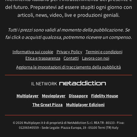
del futuro. Preparatevi ad essere stupiti ogni giorno con
articoli, news, video, live e produzioni geniali.
Tutti i prezzi sono validi al momento della pubblicazione. Se
fai click o acquisti qualcosa, potremmo ricevere un compenso.
Informativa sui cookie
Privacy Policy
Termini e condizioni
Etica e trasparenza
Contatti
Lavora con noi
Aggiorna le impostazioni di tracciamento della pubblicità
IL NETWORK
Multiplayer
Movieplayer
Dissapore
Fidelity House
The Great Pizza
Multiplayer Edizioni
© 2026 Multiplayer.it è di proprietà di NetAddiction S.r.l. REA TR - 80133 - P.iva:
01206540559 – Sede Legale: Piazza Europa, 19 - 05100 Terni (TR) Italy