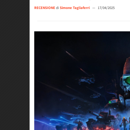
RECENSIONE
di
Simone Tagliaferri
—
17/04/2025