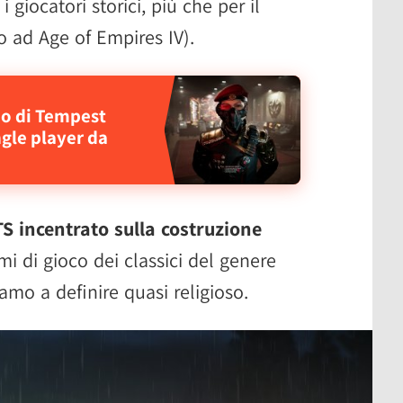
i giocatori storici, più che per il
ad Age of Empires IV).
o di Tempest
gle player da
S incentrato sulla costruzione
emi di gioco dei classici del genere
amo a definire quasi religioso.