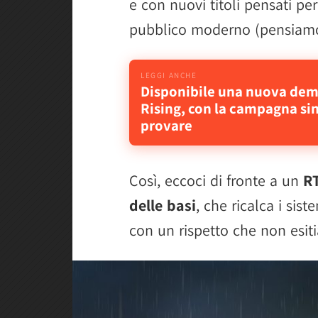
e con nuovi titoli pensati per 
pubblico moderno (pensiamo 
Disponibile una nuova dem
Rising, con la campagna sin
provare
Così, eccoci di fronte a un
RT
delle basi
, che ricalca i sist
con un rispetto che non esiti