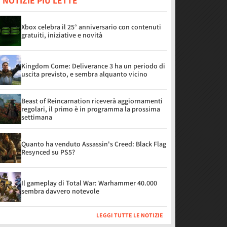
 NOTIZIE PIÙ LETTE
Xbox celebra il 25° anniversario con contenuti
gratuiti, iniziative e novità
Kingdom Come: Deliverance 3 ha un periodo di
uscita previsto, e sembra alquanto vicino
Beast of Reincarnation riceverà aggiornamenti
regolari, il primo è in programma la prossima
settimana
Quanto ha venduto Assassin's Creed: Black Flag
Resynced su PS5?
Il gameplay di Total War: Warhammer 40.000
sembra davvero notevole
LEGGI TUTTE LE NOTIZIE