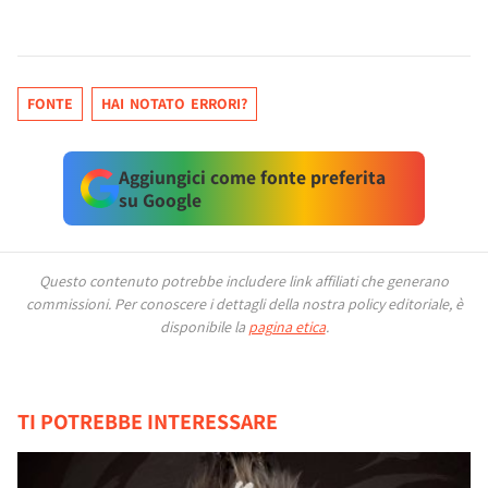
FONTE
HAI NOTATO ERRORI?
Aggiungici come fonte preferita
su Google
Questo contenuto potrebbe includere link affiliati che generano
commissioni.
Per conoscere i dettagli della nostra policy editoriale, è
disponibile la
pagina etica
.
TI POTREBBE INTERESSARE