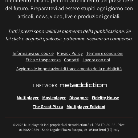
riferimento italiano per l'intrattenimento del presente e
del futuro. Preparatevi ad essere stupiti ogni giorno con
articoli, news, video, live e produzioni geniali.
Tutti i prezzi sono validi al momento della pubblicazione. Se
fai click o acquisti qualcosa, potremmo ricevere un compenso.
Informativa sui cookie
Privacy Policy
Termini e condizioni
Etica e trasparenza
Contatti
Lavora con noi
Aggiorna le impostazioni di tracciamento della pubblicità
IL NETWORK
Multiplayer
Movieplayer
Dissapore
Fidelity House
The Great Pizza
Multiplayer Edizioni
© 2026 Multiplayer.it è di proprietà di NetAddiction S.r.l. REA TR - 80133 - P.iva:
01206540559 – Sede Legale: Piazza Europa, 19 - 05100 Terni (TR) Italy