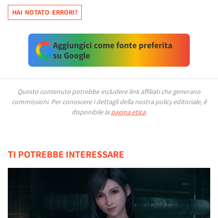
HAI NOTATO ERRORI?
Aggiungici come fonte preferita
su Google
Questo contenuto potrebbe includere link affiliati che generano
commissioni.
Per conoscere i dettagli della nostra policy editoriale, è
disponibile la
pagina etica
.
TI POTREBBE INTERESSARE