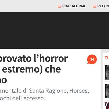
PIATTAFORME
RECEN
rovato l’horror
T
34
d estremo) che
no
imentale di Santa Ragione, Horses,
ochi dell'eccesso.