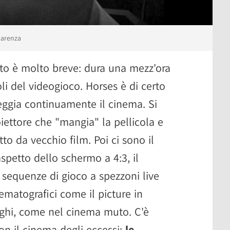
pparenza
o è molto breve: dura una mezz'ora
oli del videogioco. Horses è di certo
teggia continuamente il cinema. Si
iettore che "mangia" la pellicola e
to da vecchio film. Poi ci sono il
aspetto dello schermo a 4:3, il
sequenze di gioco a spezzoni live
cinematografici come il picture in
aloghi, come nel cinema muto. C'è
on il cinema degli eccessi:
le