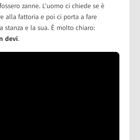
fossero zanne. L'uomo ci chiede se è
re alla fattoria e poi ci porta a fare
a stanza e la sua. È molto chiaro:
n devi
.