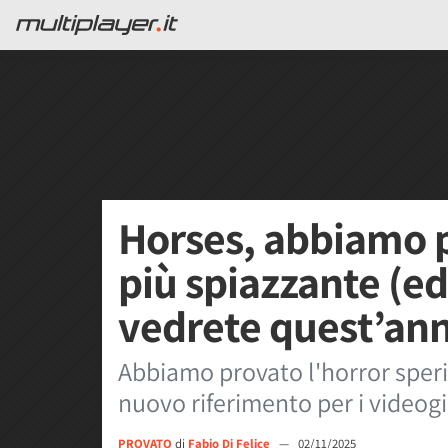
Horses, abbiamo p
più spiazzante (e
vedrete quest’an
Abbiamo provato l'horror sper
nuovo riferimento per i videogi
PROVATO
di
Fabio Di Felice
—
02/11/2025