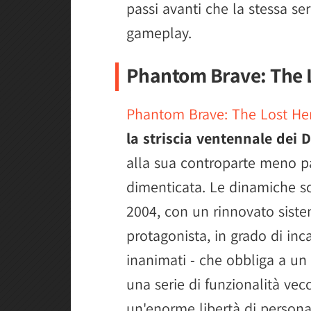
passi avanti che la stessa ser
gameplay.
Phantom Brave: The 
Phantom Brave: The Lost He
la striscia ventennale dei 
alla sua controparte meno p
dimenticata. Le dinamiche so
2004, con un rinnovato siste
protagonista, in grado di inc
inanimati - che obbliga a un 
una serie di funzionalità ve
un'enorme libertà di personal