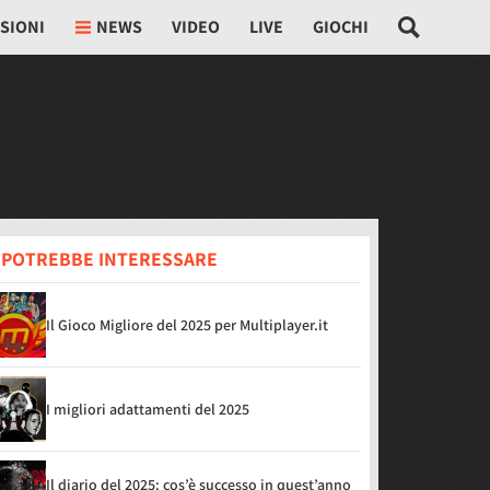
SIONI
NEWS
VIDEO
LIVE
GIOCHI
I POTREBBE INTERESSARE
Il Gioco Migliore del 2025 per Multiplayer.it
I migliori adattamenti del 2025
Il diario del 2025: cos’è successo in quest’anno