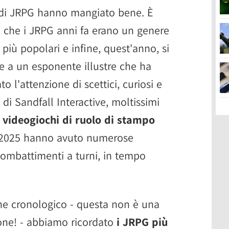
 di JRPG hanno mangiato bene. È
o è che i JRPG anni fa erano un genere
 più popolari e infine, quest'anno, si
ie a un esponente illustre che ha
to l'attenzione di scettici, curiosi e
 di Sandfall Interactive, moltissimi
i
videogiochi di ruolo di stampo
 2025 hanno avuto numerose
combattimenti a turni, in tempo
ne cronologico - questa non è una
ione! - abbiamo ricordato
i JRPG più