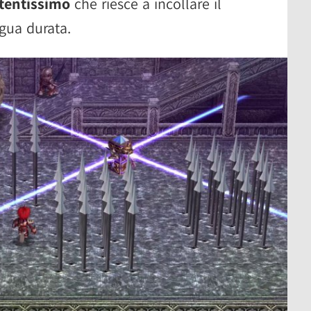
rtentissimo
che riesce a incollare il
igua durata.