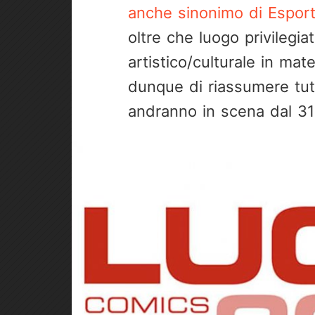
anche sinonimo di Espor
oltre che luogo privilegia
artistico/culturale in ma
dunque di riassumere tut
andranno in scena dal 31