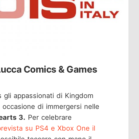
a Lucca Comics & Games
gli appassionati di Kingdom
a occasione di immergersi nelle
arts 3.
Per celebrare
prevista su PS4 e Xbox One il
ossibile toccare con mano il