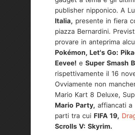
publisher nipponico. A L
Italia,
presente in fiera 
piazza Bernardini. Previs
provare in anteprima alcuni
Pokémon, Let's Go: Pika
Eevee!
e
Super Smash Br
rispettivamente il 16 nov
Ovviamente non mancheran
Mario Kart 8 Deluxe, Su
Mario Party,
affiancati a 
parti tra cui
FIFA 19,
Drag
Scrolls V: Skyrim.