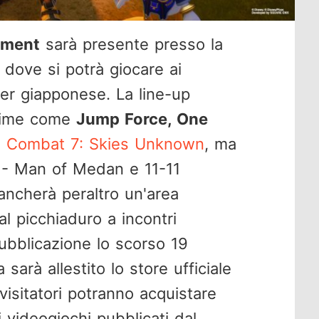
nment
sarà presente presso la
 dove si potrà giocare ai
isher giapponese. La line-up
prime come
Jump Force, One
 Combat 7: Skies Unknown
, ma
 - Man of Medan e 11-11
ncherà peraltro un'area
l picchiaduro a incontri
pubblicazione lo scorso 19
sarà allestito lo store ufficiale
isitatori potranno acquistare
 videogiochi pubblicati dal