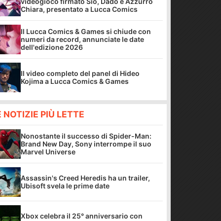
videogioco firmato Sio, Dado e Azzurro
Chiara, presentato a Lucca Comics
Il Lucca Comics & Games si chiude con
numeri da record, annunciate le date
dell'edizione 2026
Il video completo del panel di Hideo
Kojima a Lucca Comics & Games
E NOTIZIE PIÙ LETTE
Nonostante il successo di Spider-Man:
Brand New Day, Sony interrompe il suo
Marvel Universe
Assassin's Creed Heredis ha un trailer,
Ubisoft svela le prime date
Xbox celebra il 25° anniversario con