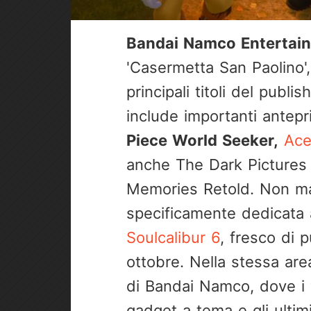
Bandai Namco Entertai
'Casermetta San Paolino',
principali titoli del publ
include importanti ante
Piece World Seeker,
Ace
anche The Dark Pictures
Memories Retold. Non ma
specificamente dedicata a
Soulcalibur 6
, fresco di 
ottobre. Nella stessa area 
di Bandai Namco, dove i v
gadget a tema e gli ultimi