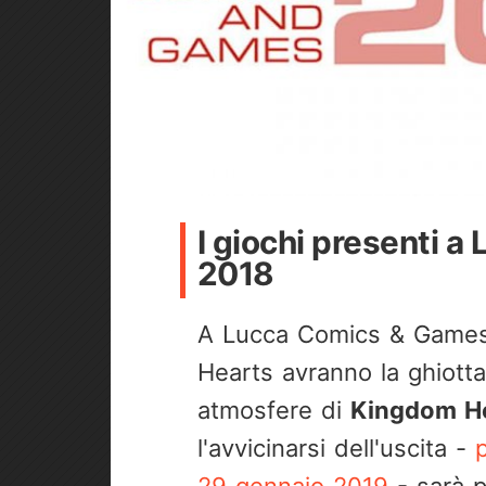
I giochi presenti 
2018
A Lucca Comics & Games 
Hearts avranno la ghiott
atmosfere di
Kingdom He
l'avvicinarsi dell'uscita -
29 gennaio 2019
- sarà p