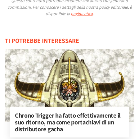
Questo contenuto potrebbe includere link affiliati che generano
commissioni.
Per conoscere i dettagli della nostra policy editoriale, è
disponibile la
pagina etica
.
TI POTREBBE INTERESSARE
Chrono Trigger ha fatto effettivamente il 
suo ritorno, ma come portachiavi di un 
distributore gacha