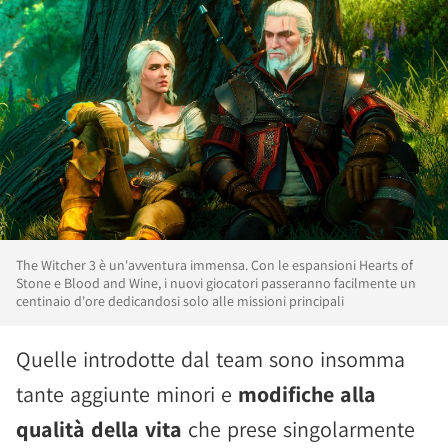
The Witcher 3 è un'avventura immensa. Con le espansioni Hearts of
Stone e Blood and Wine, i nuovi giocatori passeranno facilmente un
centinaio d'ore dedicandosi solo alle missioni principali
Quelle introdotte dal team sono insomma
tante aggiunte minori e
modifiche alla
qualità della vita
che prese singolarmente