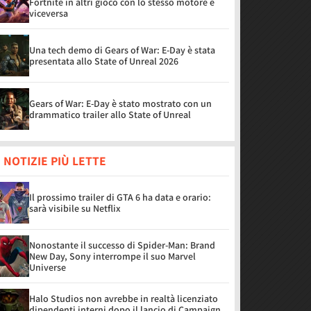
Fortnite in altri gioco con lo stesso motore e
viceversa
Una tech demo di Gears of War: E-Day è stata
presentata allo State of Unreal 2026
Gears of War: E-Day è stato mostrato con un
drammatico trailer allo State of Unreal
 NOTIZIE PIÙ LETTE
Il prossimo trailer di GTA 6 ha data e orario:
sarà visibile su Netflix
Nonostante il successo di Spider-Man: Brand
New Day, Sony interrompe il suo Marvel
Universe
Halo Studios non avrebbe in realtà licenziato
dipendenti interni dopo il lancio di Campaign