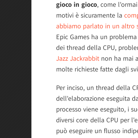
gioco in gioco
, come l'ormai
motivi è sicuramente la
comp
abbiamo parlato in un altro 
Epic Games ha un problema pi
dei thread della CPU, proble
Jazz Jackrabbit
non ha mai af
molte richieste fatte dagli sv
Per inciso, un thread della C
dell'elaborazione eseguita d
processo viene eseguito, i s
diversi core della CPU per l'
può eseguire un flusso indip