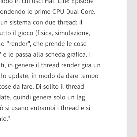
odo in cui uscì Half Life: Episode
ffondendo le prime CPU Dual Core.
ò un sistema con due thread: il
utto il gioco (fisica, simulazione,
lo "render", che prende le cose
e le passa alla scheda grafica. I
i, in genere il thread render gira un
ello update, in modo da dare tempo
ose da fare. Di solito il thread
date, quindi genera solo un lag
ò si usano entrambi i thread e si
le."