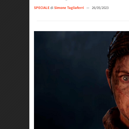
SPECIALE
di
Simone Tagliaferri
—
26/05/2023