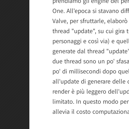
prendiamo gli engine del peri
One. All'epoca si stavano di
Valve, per sfruttarle, elabor
thread "update", su cui gira t
personaggi e così via) e quel
generate dal thread "update" 
due thread sono un po' sfasat
po' di millisecondi dopo qu
all'update di generare delle c
render è più leggero dell'up
limitato. In questo modo per
allevia il costo computaziona