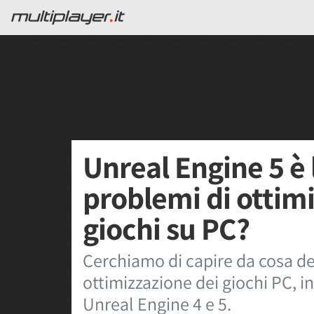
Unreal Engine 5 è 
problemi di ottim
giochi su PC?
Cerchiamo di capire da cosa de
ottimizzazione dei giochi PC, i
Unreal Engine 4 e 5.