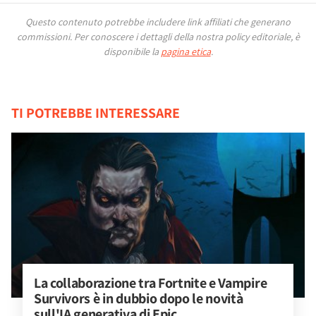
Questo contenuto potrebbe includere link affiliati che generano
commissioni.
Per conoscere i dettagli della nostra policy editoriale, è
disponibile la
pagina etica
.
TI POTREBBE INTERESSARE
La collaborazione tra Fortnite e Vampire 
Survivors è in dubbio dopo le novità 
sull'IA generativa di Epic