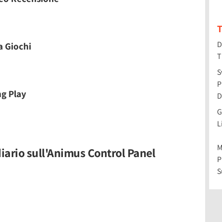
T
D
a Giochi
T
S
P
ng Play
D
G
L
M
diario sull'Animus Control Panel
P
S