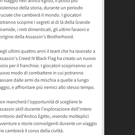
n viaggio nell'antico Egitto, il posto più
isterioso della storia, durante un periodo
ruciale che cambierà il mondo. I giocatori
otranno scoprire i segreti al di là della Grande
iramide, i miti dimenticati, gli ultimi faraoni e
'origine della Assassin's Brotherhood.
egli ultimi quattro anni il team che ha lavorato a
ssassin's Creed IV Black Flag ha creato un nuovo
nizio per il franchise. I giocatori scopriranno un
uovo modo di combattere in cui potranno
assare dalle armi da mischia a quelle a lungo
aggio, e affrontare più nemici allo stesso tempo.
on mancherà l'opportunità di scegliere le
ssassin skill durante l'esplorazione dell'intero
erritorio dell'Antico Egitto, vivendo molteplici
vventure e storie coinvolgenti durante un viaggio
he cambierà il corso della civiltà.