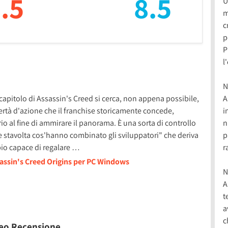
.5
8.5
U
m
c
p
P
l
N
pitolo di Assassin's Creed si cerca, non appena possibile,
A
ibertà d'azione che il franchise storicamente concede,
i
rio al fine di ammirare il panorama. È una sorta di controllo
n
re stavolta cos'hanno combinato gli sviluppatori" che deriva
p
cipio capace di regalare …
r
sassin's Creed Origins per PC Windows
N
A
t
a
c
ideo Recensione