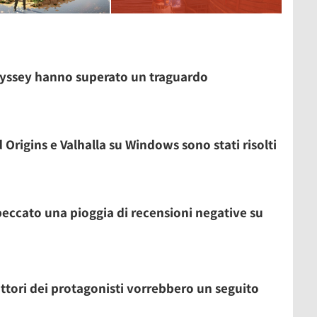
Odyssey hanno superato un traguardo
 Origins e Valhalla su Windows sono stati risolti
 beccato una pioggia di recensioni negative su
 attori dei protagonisti vorrebbero un seguito