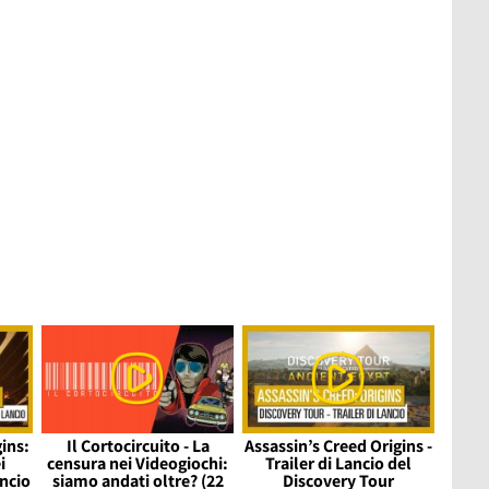
ins:
Il Cortocircuito - La
Assassin’s Creed Origins -
i
censura nei Videogiochi:
Trailer di Lancio del
ancio
siamo andati oltre? (22
Discovery Tour