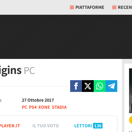
PIATTAFORME
RECEN
igins
PC
a:
27 Ottobre 2017
PC
PS4
XONE
STADIA
PLAYER.IT
IL TUO VOTO
LETTORI
130