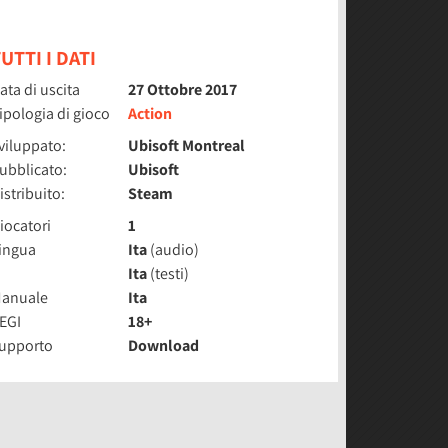
UTTI I DATI
ata di uscita
27 Ottobre 2017
ipologia di gioco
Action
viluppato:
Ubisoft Montreal
ubblicato:
Ubisoft
istribuito:
Steam
iocatori
1
ingua
Ita
(audio)
Ita
(testi)
anuale
Ita
EGI
18+
upporto
Download