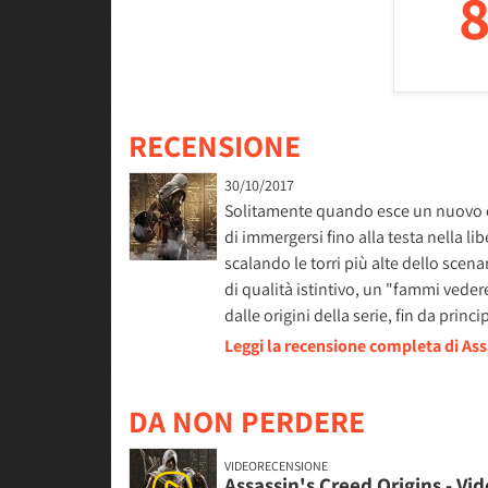
8
RECENSIONE
30/10/2017
Solitamente quando esce un nuovo ca
di immergersi fino alla testa nella l
scalando le torri più alte dello scena
di qualità istintivo, un "fammi vede
dalle origini della serie, fin da prin
Leggi la recensione completa di As
DA NON PERDERE
VIDEORECENSIONE
Assassin's Creed Origins - V