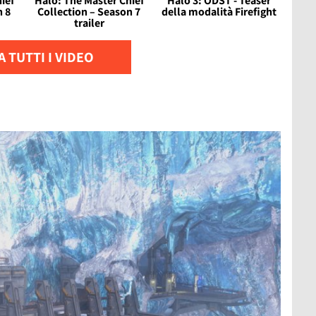
ief
Halo: The Master Chief
Halo 3: ODST - Teaser
n 8
Collection – Season 7
della modalità Firefight
trailer
 TUTTI I VIDEO