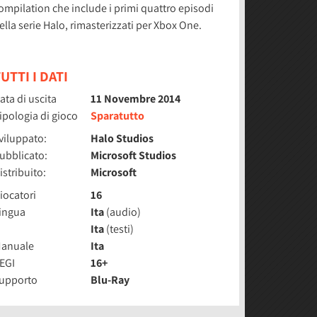
ompilation che include i primi quattro episodi
ella serie Halo, rimasterizzati per Xbox One.
UTTI I DATI
ata di uscita
11 Novembre 2014
ipologia di gioco
Sparatutto
viluppato:
Halo Studios
ubblicato:
Microsoft Studios
istribuito:
Microsoft
iocatori
16
ingua
Ita
(audio)
Ita
(testi)
anuale
Ita
EGI
16+
upporto
Blu-Ray