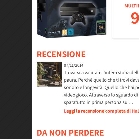
MULTI
9
RECENSIONE
07/11/2014
Trovarsi a valutare l'intera storia d
paura. Perché quello che ti trovi dav
sonoro e longevità. Quello che hai p
videogioco. Attraverso lo sguardo di 
sparatutto in prima persona su …
Leggi la recensione completa di Ha
DA NON PERDERE