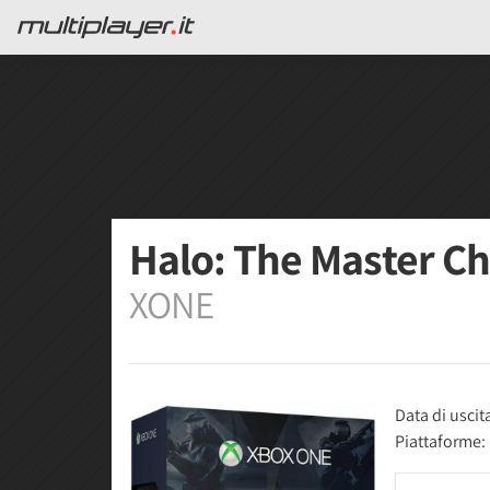
Halo: The Master Ch
XONE
Data di uscit
Piattaforme: