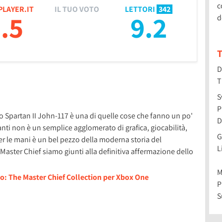
c
PLAYER.IT
IL TUO VOTO
LETTORI
342
.5
9.2
d
T
D
T
S
P
ello Spartan II John-117 è una di quelle cose che fanno un po'
D
anti non è un semplice agglomerato di grafica, giocabilità,
G
er le mani è un bel pezzo della moderna storia del
L
Master Chief siamo giunti alla definitiva affermazione dello
M
lo: The Master Chief Collection per Xbox One
P
S