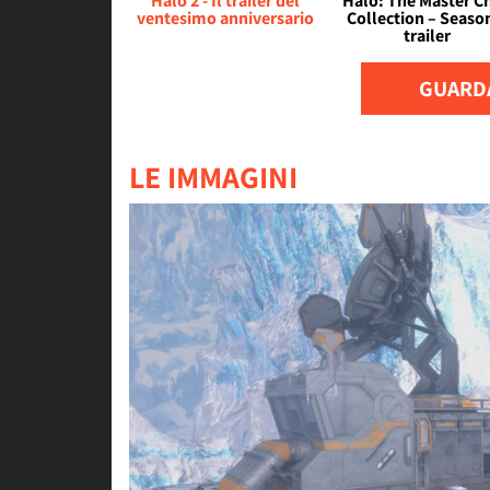
Halo 2 - Il trailer del
Halo: The Master Ch
ventesimo anniversario
Collection – Seaso
trailer
GUARDA
LE IMMAGINI