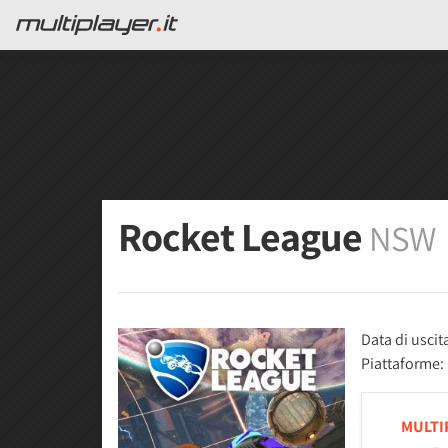
Rocket League
NSW
Data di uscit
Piattaforme:
MULTI