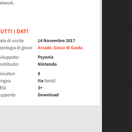
etwork.
UTTI I DATI
ata di uscita
14 Novembre 2017
ipologia di gioco
Arcade
,
Gioco di Guida
viluppato:
Psyonix
istribuito:
Nintendo
iocatori
8
ingua
Ita
(testi)
EGI
3+
upporto
Download