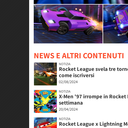
NEWS E ALTRI CONTENUTI
NOTIZIA
Rocket League svela tre torn
come iscriversi
02/08/2024
NOTIZIA
X-Men '97 irrompe in Rocket
settimana
20/04/2024
NOTIZIA
Rocket League x Lightning Mc