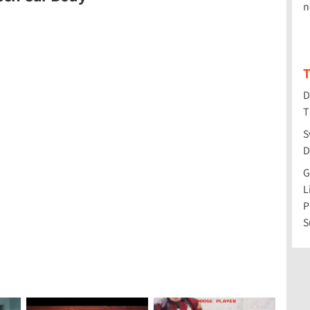
n
T
D
T
S
D
G
L
P
S