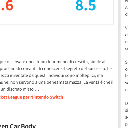
.6
8.5
R
A
d
V
d
m
s
per osservare uno strano fenomeno di crescita, simile al
S
proclamati convinti di conoscere il segreto del successo. Le
o
ezza inventate da questi individui sono molteplici, ma
i
omune: non servono a una beneamata mazza. La verità è che il
s
n un discreto misto …
r
ocket League per Nintendo Switch
D
s
s
p
een Car Body