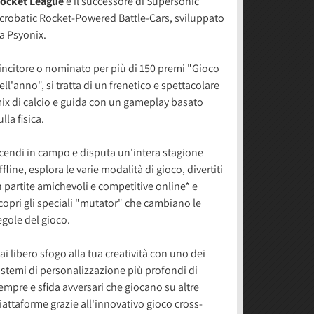
ocket League
è il successore di Supersonic
crobatic Rocket-Powered Battle-Cars, sviluppato
a Psyonix.
incitore o nominato per più di 150 premi "Gioco
ell'anno", si tratta di un frenetico e spettacolare
ix di calcio e guida con un gameplay basato
ulla fisica.
cendi in campo e disputa un'intera stagione
ffline, esplora le varie modalità di gioco, divertiti
n partite amichevoli e competitive online* e
copri gli speciali "mutator" che cambiano le
egole del gioco.
ai libero sfogo alla tua creatività con uno dei
istemi di personalizzazione più profondi di
empre e sfida avversari che giocano su altre
iattaforme grazie all'innovativo gioco cross-