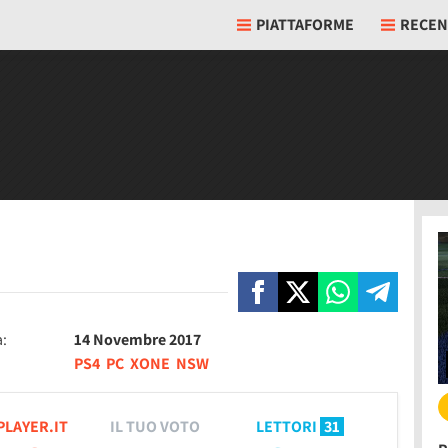
PIATTAFORME
RECEN
a:
14 Novembre 2017
PS4
PC
XONE
NSW
PLAYER.IT
IL TUO VOTO
LETTORI
31