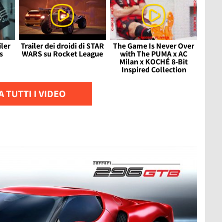
iler
Trailer dei droidi di STAR
The Game Is Never Over
s
WARS su Rocket League
with The PUMA x AC
Milan x KOCHÉ 8-Bit
Inspired Collection
 TUTTI I VIDEO