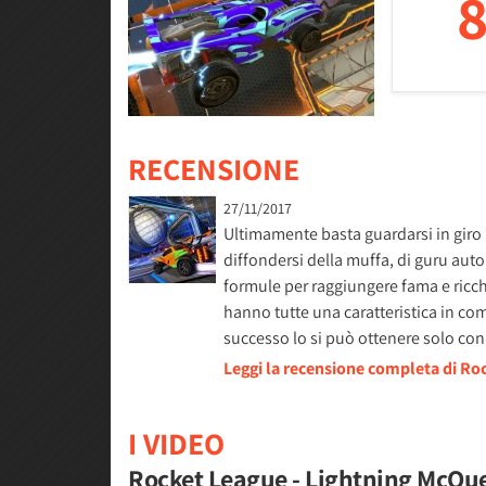
8
RECENSIONE
27/11/2017
Ultimamente basta guardarsi in giro 
diffondersi della muffa, di guru auto
formule per raggiungere fama e ricch
hanno tutte una caratteristica in c
successo lo si può ottenere solo co
Leggi la recensione completa di R
I VIDEO
Rocket League - Lightning McQu