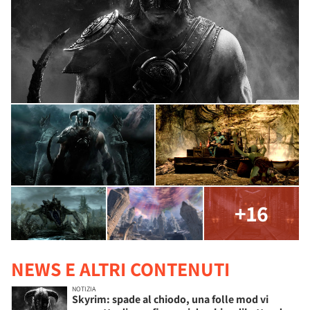
+16
NEWS E ALTRI CONTENUTI
NOTIZIA
Skyrim: spade al chiodo, una folle mod vi