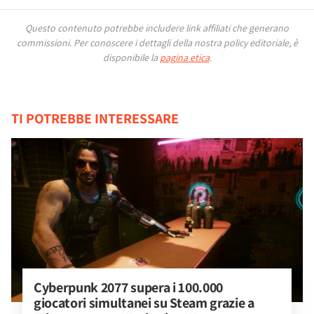
Questo contenuto potrebbe includere link affiliati che generano
commissioni.
Per conoscere i dettagli della nostra policy editoriale, è
disponibile la
pagina etica
.
TI POTREBBE INTERESSARE
Cyberpunk 2077 supera i 100.000 
giocatori simultanei su Steam grazie a 