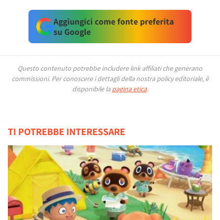
Aggiungici come fonte preferita
su Google
Questo contenuto potrebbe includere link affiliati che generano
commissioni.
Per conoscere i dettagli della nostra policy editoriale, è
disponibile la
pagina etica
.
TI POTREBBE INTERESSARE