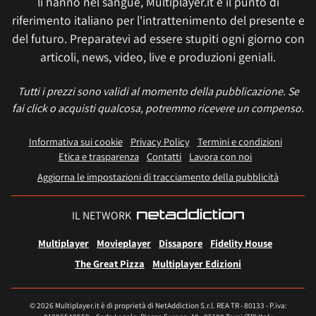
li hanno nel sangue, Multiplayer.it è il punto di
riferimento italiano per l'intrattenimento del presente e
del futuro. Preparatevi ad essere stupiti ogni giorno con
articoli, news, video, live e produzioni geniali.
Tutti i prezzi sono validi al momento della pubblicazione. Se
fai click o acquisti qualcosa, potremmo ricevere un compenso.
Informativa sui cookie
Privacy Policy
Termini e condizioni
Etica e trasparenza
Contatti
Lavora con noi
Aggiorna le impostazioni di tracciamento della pubblicità
IL NETWORK
Multiplayer
Movieplayer
Dissapore
Fidelity House
The Great Pizza
Multiplayer Edizioni
© 2026 Multiplayer.it è di proprietà di NetAddiction S.r.l. REA TR - 80133 - P.iva: