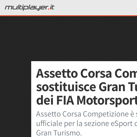
Assetto Corsa Co
sostituisce Gran 
dei FIA Motorspo
Assetto Corsa Competizione è s
ufficiale per la sezione eSport
Gran Turismo.