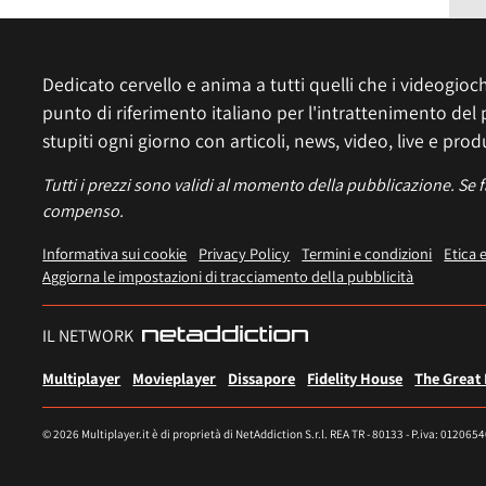
Dedicato cervello e anima a tutti quelli che i videogiochi
punto di riferimento italiano per l'intrattenimento del 
stupiti ogni giorno con articoli, news, video, live e prod
Tutti i prezzi sono validi al momento della pubblicazione. Se 
compenso.
Informativa sui cookie
Privacy Policy
Termini e condizioni
Etica 
Aggiorna le impostazioni di tracciamento della pubblicità
IL NETWORK
Multiplayer
Movieplayer
Dissapore
Fidelity House
The Great
© 2026 Multiplayer.it è di proprietà di NetAddiction S.r.l. REA TR - 80133 - P.iva: 012065