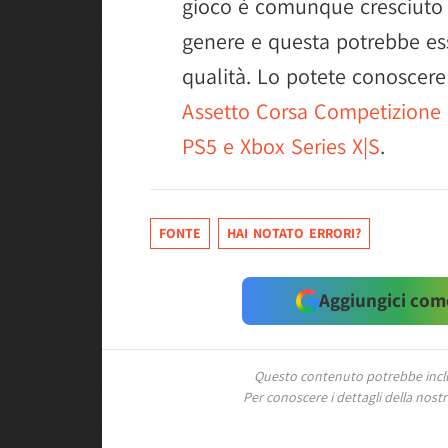
gioco è comunque cresciuto m
genere e questa potrebbe ess
qualità. Lo potete conoscere
Assetto Corsa Competizione
PS5 e Xbox Series X|S
.
FONTE
HAI NOTATO ERRORI?
Aggiungici come
Questo contenuto potrebbe includ
Per conoscere i dettagli della nostra