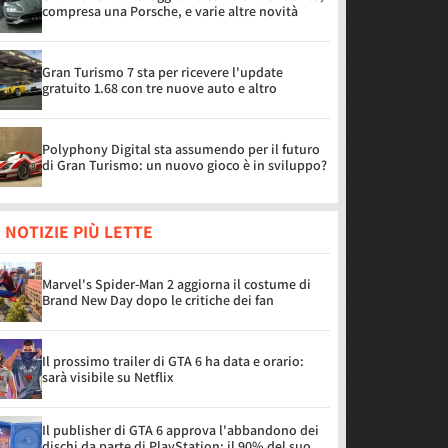
compresa una Porsche, e varie altre novità
Gran Turismo 7 sta per ricevere l'update
gratuito 1.68 con tre nuove auto e altro
Polyphony Digital sta assumendo per il futuro
di Gran Turismo: un nuovo gioco è in sviluppo?
 NOTIZIE PIÙ LETTE
Marvel's Spider-Man 2 aggiorna il costume di
Brand New Day dopo le critiche dei fan
Il prossimo trailer di GTA 6 ha data e orario:
sarà visibile su Netflix
Il publisher di GTA 6 approva l'abbandono dei
dischi da parte di PlayStation: il 90% del suo