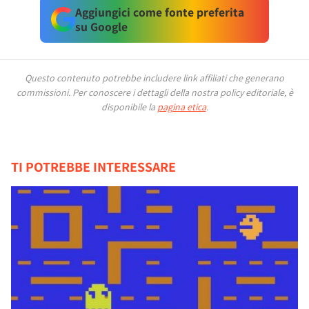
Aggiungici come fonte preferita
su Google
Questo contenuto potrebbe includere link affiliati che generano
commissioni.
Per conoscere i dettagli della nostra policy editoriale, è
disponibile la
pagina etica
.
TI POTREBBE INTERESSARE