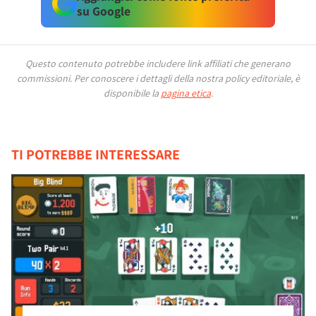
su Google
Questo contenuto potrebbe includere link affiliati che generano
commissioni.
Per conoscere i dettagli della nostra policy editoriale, è
disponibile la
pagina etica
.
TI POTREBBE INTERESSARE