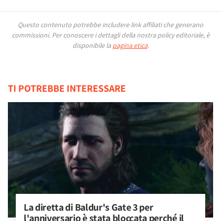
Questo contenuto potrebbe includere link affiliati che generano
commissioni.
Per conoscere i dettagli della nostra policy editoriale, è
disponibile la
pagina etica
.
TI POTREBBE INTERESSARE
La diretta di Baldur's Gate 3 per 
l'anniversario è stata bloccata perché il 