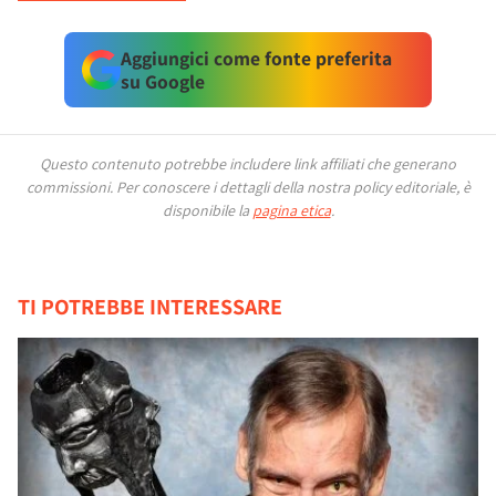
Aggiungici come fonte preferita
su Google
Questo contenuto potrebbe includere link affiliati che generano
commissioni.
Per conoscere i dettagli della nostra policy editoriale, è
disponibile la
pagina etica
.
TI POTREBBE INTERESSARE