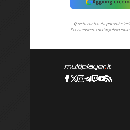
Aggiungici come
Questo contenuto potrebbe includ
Per conoscere i dettagli della nostra