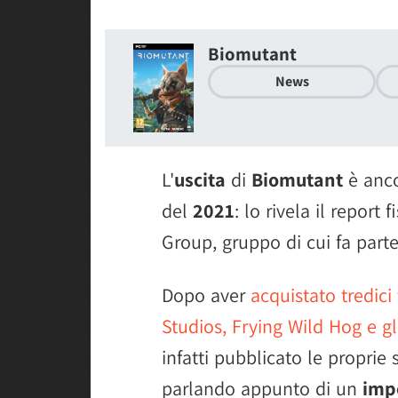
Biomutant
News
L'
uscita
di
Biomutant
è anco
del
2021
: lo rivela il repor
Group, gruppo di cui fa par
Dopo aver
acquistato tredici
Studios, Frying Wild Hog e gl
infatti pubblicato le proprie 
parlando appunto di un
impo