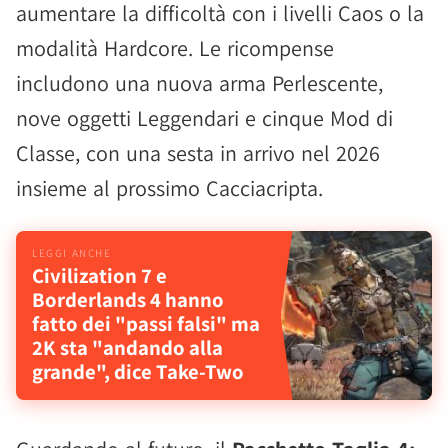
aumentare la difficoltà con i livelli Caos o la
modalità Hardcore. Le ricompense
includono una nuova arma Perlescente,
nove oggetti Leggendari e cinque Mod di
Classe, con una sesta in arrivo nel 2026
insieme al prossimo Cacciacripta.
Civilization 7 e
Borderlands 4 hanno
fatto dei "passi falsi" ma
2K sta "andando alla
grande", dice Take-Two