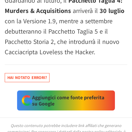
Guardando al futuro, il
Pacchetto Taglia 4:
Murders & Acquisitions
arriverà il
30 luglio
con la Versione 1.9, mentre a settembre
debutteranno il Pacchetto Taglia 5 e il
Pacchetto Storia 2, che introdurrà il nuovo
Cacciacripta Loveless the Hacker.
HAI NOTATO ERRORI?
Aggiungici come fonte preferita
su Google
Questo contenuto potrebbe includere link affiliati che generano
commissioni.
Per conoscere i dettagli della nostra policy editoriale, è