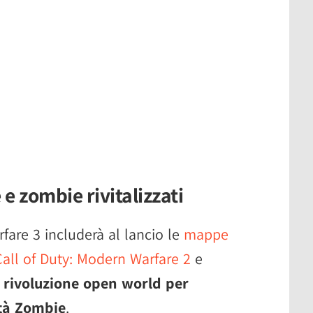
e zombie rivitalizzati
re 3 includerà al lancio le
mappe
 Call of Duty: Modern Warfare 2
e
a
rivoluzione open world per
tà Zombie
.