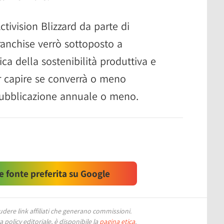
Activision Blizzard da parte di
ranchise verrò sottoposto a
tica della sostenibilità produttiva e
er capire se converrà o meno
ubblicazione annuale o meno.
 fonte preferita su Google
ere link affiliati che generano commissioni.
 policy editoriale, è disponibile la
pagina etica
.