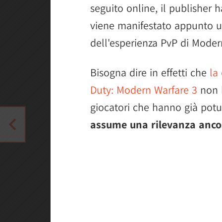
seguito online, il publisher 
viene manifestato appunto 
dell'esperienza PvP di Moder
Bisogna dire in effetti che
la
Duty: Modern Warfare 3
non h
giocatori che hanno già pot
assume una rilevanza anc