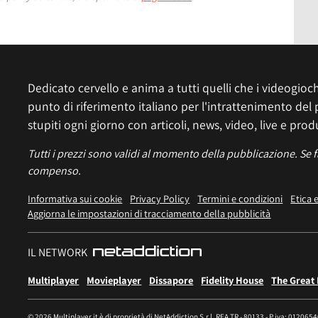
Dedicato cervello e anima a tutti quelli che i videogiochi
punto di riferimento italiano per l'intrattenimento del 
stupiti ogni giorno con articoli, news, video, live e prod
Tutti i prezzi sono validi al momento della pubblicazione. Se 
compenso.
Informativa sui cookie
Privacy Policy
Termini e condizioni
Etica 
Aggiorna le impostazioni di tracciamento della pubblicità
IL NETWORK
Multiplayer
Movieplayer
Dissapore
Fidelity House
The Great
© 2026 Multiplayer.it è di proprietà di NetAddiction S.r.l. REA TR - 80133 - P.iva: 012065