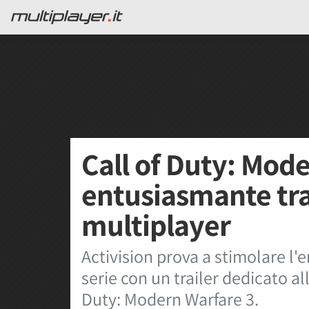
Call of Duty: Mode
entusiasmante trai
multiplayer
Activision prova a stimolare l'
serie con un trailer dedicato al
Duty: Modern Warfare 3.