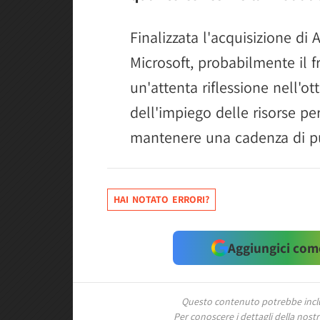
Finalizzata l'acquisizione di 
Microsoft, probabilmente il f
un'attenta riflessione nell'ot
dell'impiego delle risorse p
mantenere una cadenza di p
HAI NOTATO ERRORI?
Aggiungici come
Questo contenuto potrebbe includ
Per conoscere i dettagli della nostra