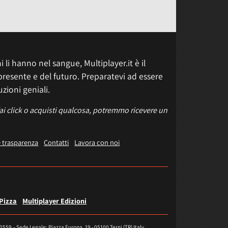
 li hanno nel sangue, Multiplayer.it è il
presente e del futuro. Preparatevi ad essere
uzioni geniali.
fai click o acquisti qualcosa, potremmo ricevere un
e trasparenza
Contatti
Lavora con noi
 Pizza
Multiplayer Edizioni
40559 – Sede Legale: Piazza Europa, 19 - 05100 Terni (TR) Italy