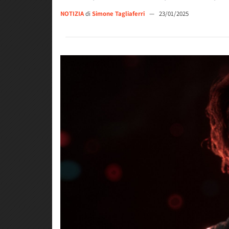
NOTIZIA
di
Simone Tagliaferri
—
23/01/2025