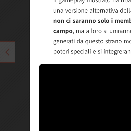
una versione alternativa dell
non ci saranno solo i memb
campo
, ma a loro si unirann
generati da questo strano m
poteri speciali e si integrer