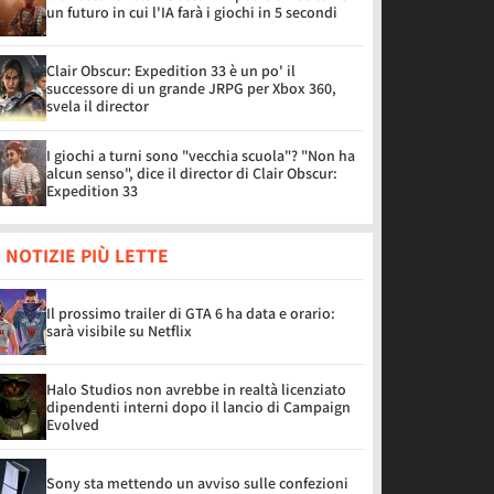
un futuro in cui l'IA farà i giochi in 5 secondi
Clair Obscur: Expedition 33 è un po' il
successore di un grande JRPG per Xbox 360,
svela il director
I giochi a turni sono "vecchia scuola"? "Non ha
alcun senso", dice il director di Clair Obscur:
Expedition 33
 NOTIZIE PIÙ LETTE
Il prossimo trailer di GTA 6 ha data e orario:
sarà visibile su Netflix
Halo Studios non avrebbe in realtà licenziato
dipendenti interni dopo il lancio di Campaign
Evolved
Sony sta mettendo un avviso sulle confezioni