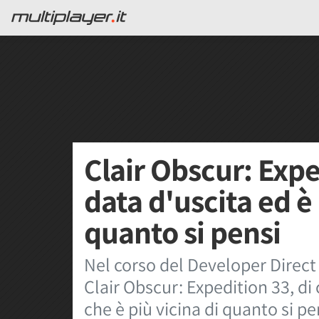
Clair Obscur: Exp
data d'uscita ed è 
quanto si pensi
Nel corso del Developer Direct
Clair Obscur: Expedition 33, di c
che è più vicina di quanto si pe