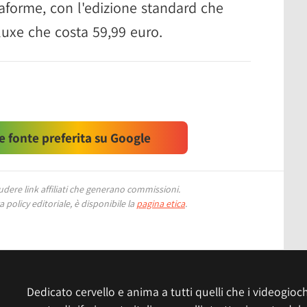
taforme, con l'edizione standard che
luxe che costa 59,99 euro.
 fonte preferita su Google
ere link affiliati che generano commissioni.
 policy editoriale, è disponibile la
pagina etica
.
Dedicato cervello e anima a tutti quelli che i videogiochi