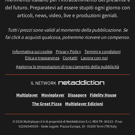
del futuro. Preparatevi ad essere stupiti ogni giorno con
articoli, news, video, live e produzioni geniali.
Tutti i prezzi sono validi al momento della pubblicazione. Se
fai click o acquisti qualcosa, potremmo ricevere un compenso.
Informativa sui cookie
Privacy Policy
Termini e condizioni
Etica e trasparenza
Contatti
Lavora con noi
Aggiorna le impostazioni di tracciamento della pubblicità
IL NETWORK
Multiplayer
Movieplayer
Dissapore
Fidelity House
The Great Pizza
Multiplayer Edizioni
© 2026 Multiplayer.it è di proprietà di NetAddiction S.r.l. REA TR - 80133 - P.iva:
01206540559 – Sede Legale: Piazza Europa, 19 - 05100 Terni (TR) Italy