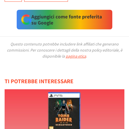
Aggiungici come fonte preferita
su Google
Questo contenuto potrebbe includere link affiliati che generano
commissioni.
Per conoscere i dettagli della nostra policy editoriale, è
disponibile la
pagina etica
.
TI POTREBBE INTERESSARE