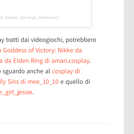
da Natalie (@narga_lifestream)
 tratti dai videogiochi, potrebbero
 Goddess of Victory: Nikke da
a da Elden Ring di amari.cosplay
.
o sguardo anche al
cosplay di
ly Sins di mee_10_10
e quello di
_girl_jessie
.