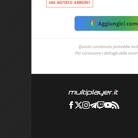
HAI NOTATO ERRORI?
Aggiungici come
Questo contenuto potrebbe includ
Per conoscere i dettagli della nostra