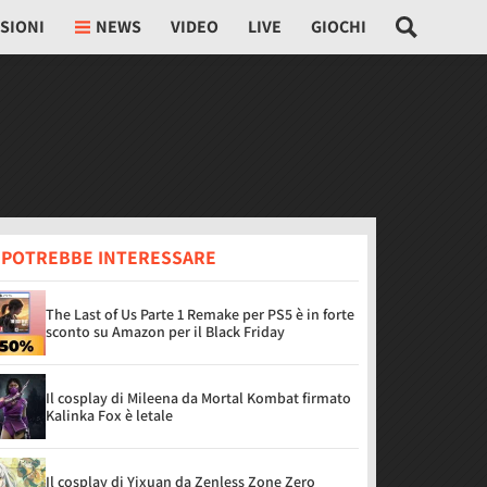
SIONI
NEWS
VIDEO
LIVE
GIOCHI
I POTREBBE INTERESSARE
The Last of Us Parte 1 Remake per PS5 è in forte
sconto su Amazon per il Black Friday
Il cosplay di Mileena da Mortal Kombat firmato
Kalinka Fox è letale
Il cosplay di Yixuan da Zenless Zone Zero