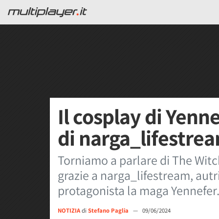
Il cosplay di Yenn
di narga_lifestrea
Torniamo a parlare di The Witc
grazie a narga_lifestream, autri
protagonista la maga Yennefer
NOTIZIA
di
Stefano Paglia
—
09/06/2024