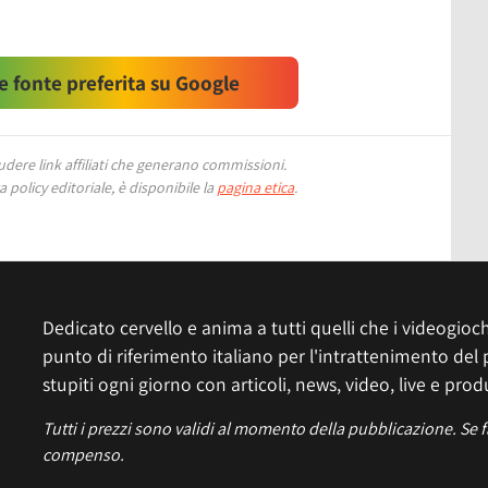
 fonte preferita su Google
ere link affiliati che generano commissioni.
 policy editoriale, è disponibile la
pagina etica
.
Dedicato cervello e anima a tutti quelli che i videogiochi
punto di riferimento italiano per l'intrattenimento del 
stupiti ogni giorno con articoli, news, video, live e prod
Tutti i prezzi sono validi al momento della pubblicazione. Se 
compenso.