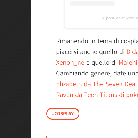
Un post condiviso 
Rimanendo in tema di cosplay
piacervi anche quello di
D da
Xenon_ne
e quello di
Maleni
Cambiando genere, date un
Elizabeth da The Seven Dead
Raven da Teen Titans di poke
#
COSPLAY