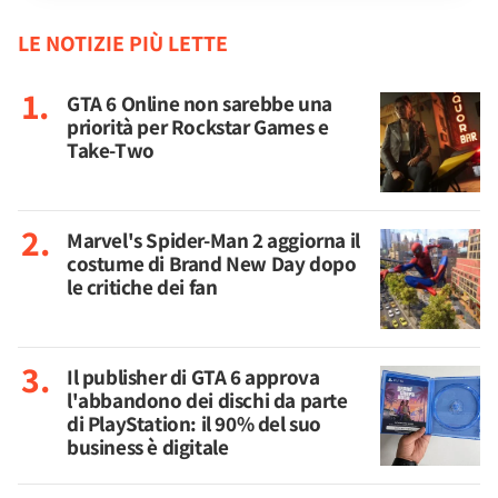
LE NOTIZIE PIÙ LETTE
GTA 6 Online non sarebbe una
priorità per Rockstar Games e
Take-Two
Marvel's Spider-Man 2 aggiorna il
costume di Brand New Day dopo
le critiche dei fan
Il publisher di GTA 6 approva
l'abbandono dei dischi da parte
di PlayStation: il 90% del suo
business è digitale