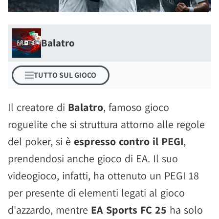
Balatro
TUTTO SUL GIOCO
Il creatore di
Balatro
, famoso gioco
roguelite che si struttura attorno alle regole
del poker, si è
espresso contro il PEGI
,
prendendosi anche gioco di EA. Il suo
videogioco, infatti, ha ottenuto un PEGI 18
per presente di elementi legati al gioco
d'azzardo, mentre
EA Sports FC 25
ha solo