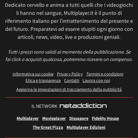
Dedicato cervello e anima a tutti quelli che i videogiochi
li hanno nel sangue, Multiplayer.it è il punto di
riferimento italiano per l'intrattenimento del presente e
del futuro. Preparatevi ad essere stupiti ogni giorno con
articoli, news, video, live e produzioni geniali.
Tutti i prezzi sono validi al momento della pubblicazione. Se
fai click o acquisti qualcosa, potremmo ricevere un compenso.
Informativa sui cookie
Privacy Policy
Termini e condizioni
Etica e trasparenza
Contatti
Lavora con noi
Aggiorna le impostazioni di tracciamento della pubblicità
IL NETWORK
Multiplayer
Movieplayer
Dissapore
Fidelity House
The Great Pizza
Multiplayer Edizioni