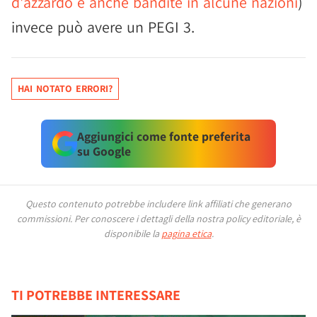
d'azzardo e anche bandite in alcune nazioni
)
invece può avere un PEGI 3.
HAI NOTATO ERRORI?
Aggiungici come fonte preferita
su Google
Questo contenuto potrebbe includere link affiliati che generano
commissioni.
Per conoscere i dettagli della nostra policy editoriale, è
disponibile la
pagina etica
.
TI POTREBBE INTERESSARE