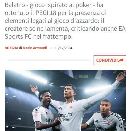
Balatro - gioco ispirato al poker - ha
ottenuto il PEGI 18 per la presenza di
elementi legati al gioco d'azzardo: il
creatore se ne lamenta, criticando anche EA
Sports FC nel frattempo.
NOTIZIA
di
Marie Armondi
—
16/12/2024
CONDIVIDI