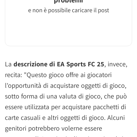
e non è possibile caricare il post
La
descrizione di EA Sports FC 25
, invece,
recita: "Questo gioco offre ai giocatori
l'opportunità di acquistare oggetti di gioco,
sotto forma di una valuta di gioco, che può
essere utilizzata per acquistare pacchetti di
carte casuali e altri oggetti di gioco. Alcuni
genitori potrebbero volerne essere