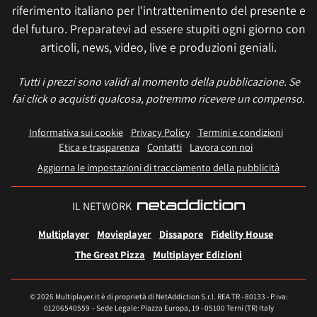
riferimento italiano per l'intrattenimento del presente e
del futuro. Preparatevi ad essere stupiti ogni giorno con
articoli, news, video, live e produzioni geniali.
Tutti i prezzi sono validi al momento della pubblicazione. Se
fai click o acquisti qualcosa, potremmo ricevere un compenso.
Informativa sui cookie
Privacy Policy
Termini e condizioni
Etica e trasparenza
Contatti
Lavora con noi
Aggiorna le impostazioni di tracciamento della pubblicità
IL NETWORK
Multiplayer
Movieplayer
Dissapore
Fidelity House
The Great Pizza
Multiplayer Edizioni
© 2026 Multiplayer.it è di proprietà di NetAddiction S.r.l. REA TR - 80133 - P.iva:
01206540559 – Sede Legale: Piazza Europa, 19 - 05100 Terni (TR) Italy