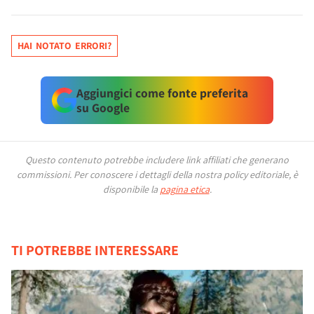
HAI NOTATO ERRORI?
Aggiungici come fonte preferita
su Google
Questo contenuto potrebbe includere link affiliati che generano
commissioni.
Per conoscere i dettagli della nostra policy editoriale, è
disponibile la
pagina etica
.
TI POTREBBE INTERESSARE