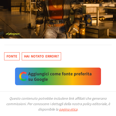
FONTE
HAI NOTATO ERRORI?
Aggiungici come fonte preferita
su Google
Questo contenuto potrebbe includere link affiliati che generano
commissioni.
Per conoscere i dettagli della nostra policy editoriale, è
disponibile la
pagina etica
.