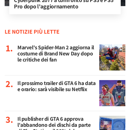
Cyberpunk 2077 a confronto su PS5 e PS5 
Pro dopo l'aggiornamento
LE NOTIZIE PIÙ LETTE
Marvel's Spider-Man 2 aggiorna il
costume di Brand New Day dopo
le critiche dei fan
Il prossimo trailer di GTA 6 ha data
e orario: sarà visibile su Netflix
Il publisher di GTA 6 approva
l'abbandono dei dischi da parte