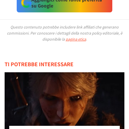
su Google
Questo contenuto potrebbe includere link affiliati che generano
commissioni.
Per conoscere i dettagli della nostra policy editoriale, è
disponibile la
pagina etica
.
TI POTREBBE INTERESSARE